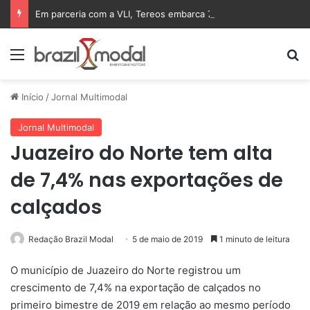
Em parceria com a VLI, Tereos embarca 75 mil toneladas de açúcar VHP para a China
Menu
Pr
Início
/
Jornal Multimodal
Jornal Multimodal
Juazeiro do Norte tem alta
de 7,4% nas exportações de
calçados
Redação Brazil Modal
5 de maio de 2019
1 minuto de leitura
O município de Juazeiro do Norte registrou um
crescimento de 7,4% na exportação de calçados no
primeiro bimestre de 2019 em relação ao mesmo período