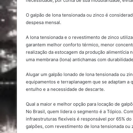
necessidade, por conta de sua modularidade, evita
O galpão de lona tensionada ou zinco é considerad
despesa mensal.
A lona tensionada e o revestimento de zinco utiliz
garantem melhor conforto térmico, menor concent
realização da estocagem da produção alimentícia no 
uma membrana (lona) antichamas com durabilidade
Alugar um galpão lonado de lona tensionada ou zin
equipamentos e terraplanagem que se adaptam a qu
entulho e a necessidade de descarte.
Qual a maior e melhor opção para locação de galp
No Brasil, quem lidera o segmento é a Tópico. Co
infraestruturas flexíveis é responsável por 65% do
galpões, com revestimento de lona tensionada ou 