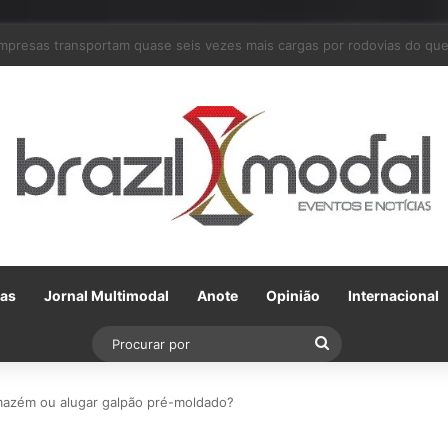
m parceria com a VLI, Tereos embarca 75 mil toneladas de açúcar VHP p
Gas
Jornal Multimodal
Anote
Opinião
Internacional
Procurar
por
rmazém ou alugar galpão pré-moldado?