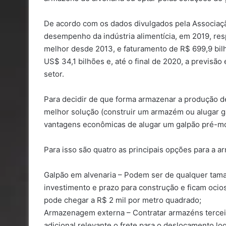
De acordo com os dados divulgados pela Associação
desempenho da indústria alimentícia, em 2019, re
melhor desde 2013, e faturamento de R$ 699,9 bil
US$ 34,1 bilhões e, até o final de 2020, a previsã
setor.
Para decidir de que forma armazenar a produção d
melhor solução (construir um armazém ou alugar ga
vantagens econômicas de alugar um galpão pré-m
Para isso são quatro as principais opções para a a
Galpão em alvenaria – Podem ser de qualquer ta
investimento e prazo para construção e ficam ocio
pode chegar a R$ 2 mil por metro quadrado;
Armazenagem externa – Contratar armazéns terceir
adicional relevante o frete para o deslocamento log