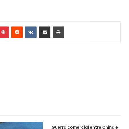
mblr
Pinterest
Reddit
VK
Compartilhar via e-mail
Imprimir
Guerra comercial entre China e