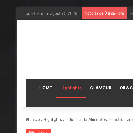
quarta-feira, agosto 5 2026
Notícias de Última Hora
E
HOME
Highlights
GLAMOUR
Oil & 
Início
/
Highlights
/
Indústria de Alimentos: construir a
Highlights