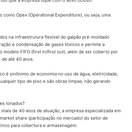
ndo que a empresa fique com o ativo ocioso.
o como Opex (Operational Expenditure), ou seja, uma
ados na infraestrutura flexível do galpão pré-moldado
ração e condensação de gases tóxicos e permite a
modelo FIFO (first in/first out), além de ser coberto por
 de até 40 anos.
co é sinônimo de economia no uso de água, eletricidade,
alquer tipo de piso e são obras limpas, não gerando
ões lonados?
m mais de 40 anos de atuação, a empresa especializada em
 market share (participação no mercado) do setor de
zinco para cobertura e armazenagem.