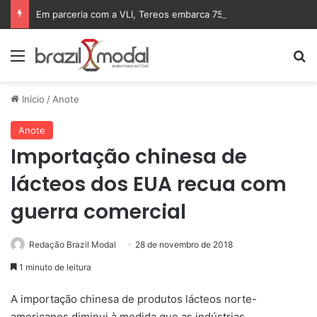
Em parceria com a VLI, Tereos embarca 75 mil toneladas de açúcar VHP para a China
Menu
Pr
Início
/
Anote
Anote
Importação chinesa de
lácteos dos EUA recua com
guerra comercial
Redação Brazil Modal
28 de novembro de 2018
1 minuto de leitura
A importação chinesa de produtos lácteos norte-
americanos diminui à medida que as indústrias