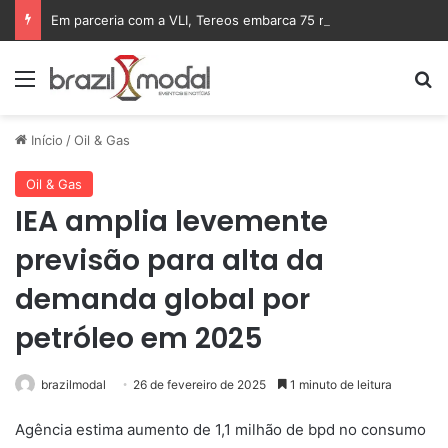
Em parceria com a VLI, Tereos embarca 75 mil toneladas de açúcar VHP para a China
Menu
Pr
Início
/
Oil & Gas
Oil & Gas
IEA amplia levemente
previsão para alta da
demanda global por
petróleo em 2025
brazilmodal
26 de fevereiro de 2025
1 minuto de leitura
Agência estima aumento de 1,1 milhão de bpd no consumo