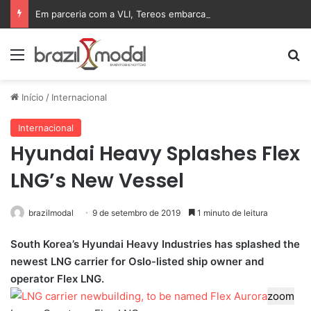
Em parceria com a VLI, Tereos embarca 75 mil toneladas de açúcar VHP para a China
Menu
Pr
Início
/
Internacional
Internacional
Hyundai Heavy Splashes Flex
LNG’s New Vessel
brazilmodal
9 de setembro de 2019
1 minuto de leitura
South Korea’s Hyundai Heavy Industries has splashed the
newest LNG carrier for Oslo-listed ship owner and
operator Flex LNG.
zoom