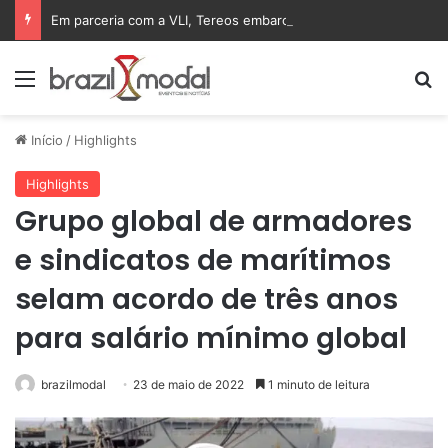
Em parceria com a VLI, Tereos embarca 75 mil toneladas de açúcar VHP para a China
Menu
Pr
Início
/
Highlights
Highlights
Grupo global de armadores
e sindicatos de marítimos
selam acordo de três anos
para salário mínimo global
brazilmodal
23 de maio de 2022
1 minuto de leitura