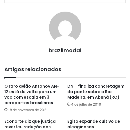
brazilmodal
Artigos relacionados
O raro avião Antonov AN-
DNIT finaliza concretagem
12 está de volta para um
da ponte sobre o Rio
voo com escala em 3
Madeira, em Abunã (RO)
aeroportos brasileiros
4 de julho de 2019
18 de novembro de 2021
Econorte diz que justiça
Egito expande cultivo de
reverteu redução das
oleaginosas