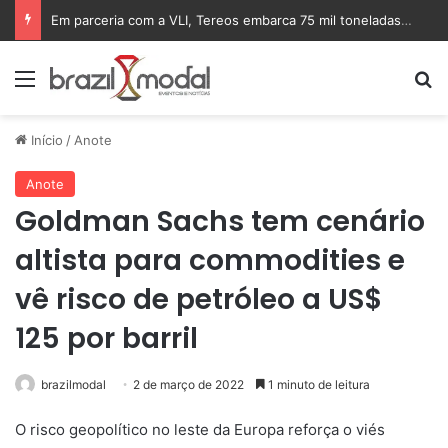
Em parceria com a VLI, Tereos embarca 75 mil toneladas de açúcar VHP para a China
Menu
Pr
Início
/
Anote
Anote
Goldman Sachs tem cenário
altista para commodities e
vê risco de petróleo a US$
125 por barril
brazilmodal
2 de março de 2022
1 minuto de leitura
O risco geopolítico no leste da Europa reforça o viés