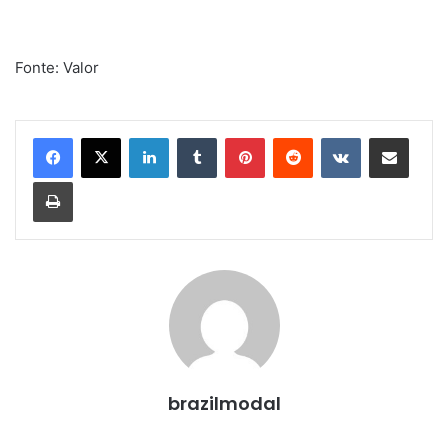
Fonte: Valor
Linkedin
Tumblr
Pinterest
Reddit
VK
Compartilhar via e-mail
Imprimir
brazilmodal