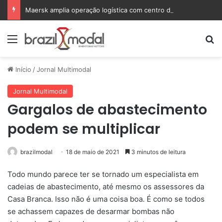
Maersk amplia operação logística com centro de distribuição em Pernambuco
Menu
Pr
Início
/
Jornal Multimodal
Jornal Multimodal
Gargalos de abastecimento
podem se multiplicar
brazilmodal
18 de maio de 2021
3 minutos de leitura
Todo mundo parece ter se tornado um especialista em
cadeias de abastecimento, até mesmo os assessores da
Casa Branca. Isso não é uma coisa boa. É como se todos
se achassem capazes de desarmar bombas não