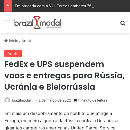
Em parceria com a VLI, Tereos embarca 75 mil toneladas de açúcar VHP para a China
Menu
Pr
Início
/
Anote
Anote
FedEx e UPS suspendem
voos e entregas para Rússia,
Ucrânia e Bielorrússia
brazilmodal
2 de março de 2022
1 minuto de leitura
Em mais um desdobramento do conflito que atinge a
Europa, em meio à guerra da Rússia contra a Ucrânia, as
gigantes cargueiras americanas United Parcel Service