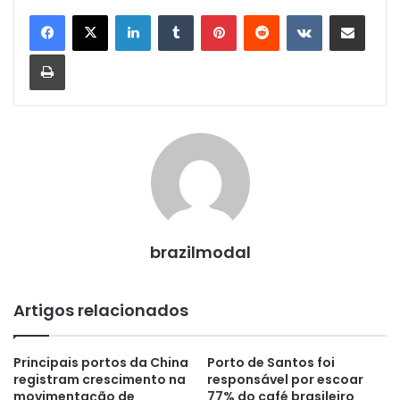
Linkedin
Tumblr
Pinterest
Reddit
VK
Compartilhar via e-mail
Imprimir
brazilmodal
Artigos relacionados
Principais portos da China
Porto de Santos foi
registram crescimento na
responsável por escoar
movimentação de
77% do café brasileiro