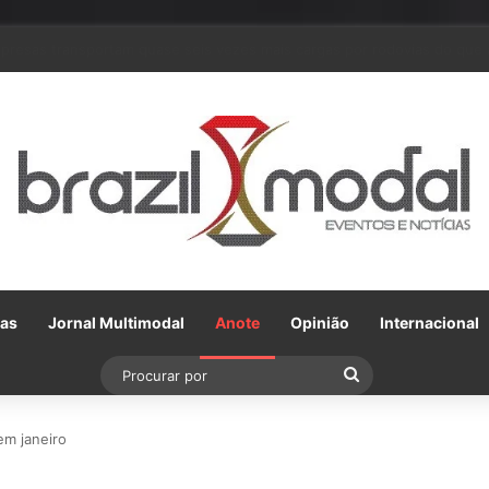
 parceria com a VLI, Tereos embarca 75 mil toneladas de açúcar VHP pa
Gas
Jornal Multimodal
Anote
Opinião
Internacional
Procurar
por
em janeiro