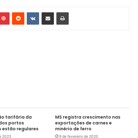
mblr
Pinterest
Reddit
VK
Compartilhar via e-mail
Imprimir
o tarifária da
MS registra crescimento nas
dos portos
exportações de carnes e
 estão regulares
minério de ferro
de 2023
9 de fevereiro de 2020