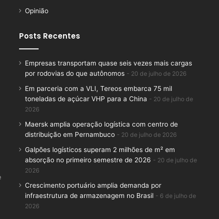
Opinião
Posts Recentes
Empresas transportam quase seis vezes mais cargas
por rodovias do que autônomos
20 de julho de 2026
Em parceria com a VLI, Tereos embarca 75 mil
toneladas de açúcar VHP para a China
20 de julho de
2026
Maersk amplia operação logística com centro de
distribuição em Pernambuco
20 de julho de 2026
Galpões logísticos superam 2 milhões de m² em
absorção no primeiro semestre de 2026
20 de julho de
2026
e
Crescimento portuário amplia demanda por
infraestrutura de armazenagem no Brasil
6 de julho de
2026