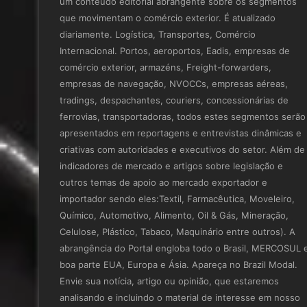
um conteúdo editorial abrangente sobre os segmentos
que movimentam o comércio exterior. É atualizado
diariamente. Logística, Transportes, Comércio
Internacional. Portos, aeroportos, Eadis, empresas de
comércio exterior, armazéns, Freight-forwarders,
empresas de navegação, NVOCCs, empresas aéreas,
tradings, despachantes, couriers, concessionárias de
ferrovias, transportadoras, todos estes segmentos serão
apresentados em reportagens e entrevistas dinâmicas e
criativas com autoridades e executivos do setor. Além de
indicadores de mercado e artigos sobre legislação e
outros temas de apoio ao mercado exportador e
importador sendo eles:Textil, Farmacêutica, Moveleiro,
Químico, Automotivo, Alimento, Oil & Gás, Mineração,
Celulose, Plástico, Tabaco, Maquinário entre outros). A
abrangência do Portal engloba todo o Brasil, MERCOSUL 
boa parte EUA, Europa e Ásia. Apareça no Brazil Modal.
Envie sua notícia, artigo ou opinião, que estaremos
analisando e incluindo o material de interesse em nosso