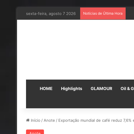
sexta-feira, agosto 7 2026
Notícias de Última Hora
Em
HOME
Highlights
GLAMOUR
Oil & 
Início
/
Anote
/
Exportação mundial de café reduz 7,6% 
Anote