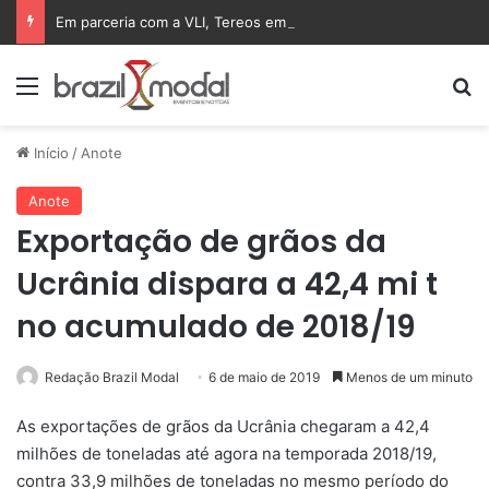
Em parceria com a VLI, Tereos embarca 75 mil toneladas de açúcar VHP para a China
Menu
Pr
Início
/
Anote
Anote
Exportação de grãos da
Ucrânia dispara a 42,4 mi t
no acumulado de 2018/19
Redação Brazil Modal
6 de maio de 2019
Menos de um minuto
As exportações de grãos da Ucrânia chegaram a 42,4
milhões de toneladas até agora na temporada 2018/19,
contra 33,9 milhões de toneladas no mesmo período do