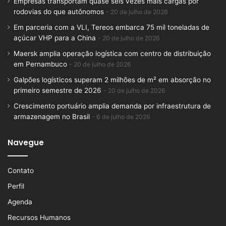
Empresas transportam quase seis vezes mais cargas por
rodovias do que autônomos
20 de julho de 2026
Em parceria com a VLI, Tereos embarca 75 mil toneladas de
açúcar VHP para a China
20 de julho de 2026
Maersk amplia operação logística com centro de distribuição
em Pernambuco
20 de julho de 2026
Galpões logísticos superam 2 milhões de m² em absorção no
primeiro semestre de 2026
20 de julho de 2026
Crescimento portuário amplia demanda por infraestrutura de
armazenagem no Brasil
6 de julho de 2026
Navegue
Contato
Perfil
Agenda
Recursos Humanos