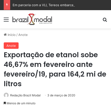
Em parceria com a VLI, Tereos embarca 75 mil toneladas de açúcar VHP para a China
Menu
Pr
Início
/
Anote
Anote
Exportação de etanol sobe
46,67% em fevereiro ante
fevereiro/19, para 164,2 mi de
litros
Redação Brazil Modal
3 de março de 2020
Menos de um minuto