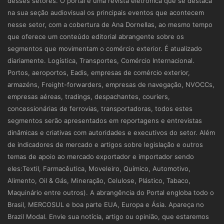
desses setores. O portal é uma revista eletrônica que se destaca
na sua seção audiovisual os principais eventos que acontecem
nesse setor, com a cobertura de Ana Dornellas, ao mesmo tempo
que oferece um conteúdo editorial abrangente sobre os
segmentos que movimentam o comércio exterior. É atualizado
diariamente. Logística, Transportes, Comércio Internacional.
Portos, aeroportos, Eadis, empresas de comércio exterior,
armazéns, Freight-forwarders, empresas de navegação, NVOCCs,
empresas aéreas, tradings, despachantes, couriers,
concessionárias de ferrovias, transportadoras, todos estes
segmentos serão apresentados em reportagens e entrevistas
dinâmicas e criativas com autoridades e executivos do setor. Além
de indicadores de mercado e artigos sobre legislação e outros
temas de apoio ao mercado exportador e importador sendo
eles:Textil, Farmacêutica, Moveleiro, Químico, Automotivo,
Alimento, Oil & Gás, Mineração, Celulose, Plástico, Tabaco,
Maquinário entre outros). A abrangência do Portal engloba todo o
Brasil, MERCOSUL e boa parte EUA, Europa e Ásia. Apareça no
Brazil Modal. Envie sua notícia, artigo ou opinião, que estaremos