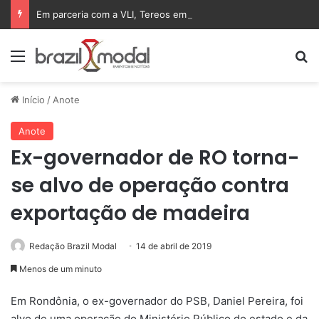
Em parceria com a VLI, Tereos embarca 75 mil toneladas de açúcar VHP para a China
Menu
Pr
Início
/
Anote
Anote
Ex-governador de RO torna-
se alvo de operação contra
exportação de madeira
Redação Brazil Modal
14 de abril de 2019
Menos de um minuto
Em Rondônia, o ex-governador do PSB, Daniel Pereira, foi
alvo de uma operação do Ministério Público do estado e da