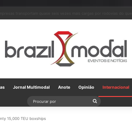
m parceria com a VLI, Tereos embarca 75 mil toneladas de açúcar VHP p
Gas
Jornal Multimodal
Anote
Opinião
Internacional
Procurar
por
enty 15,000 TEU boxships