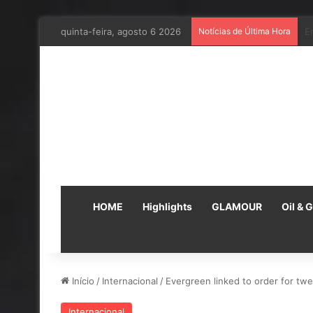
quinta-feira, agosto 6 2026
Notícias de Última Hora
E
HOME
Highlights
GLAMOUR
Oil & 
Início
/
Internacional
/
Evergreen linked to order for tw
Internacional