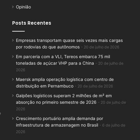
Opinião
Posts Recentes
Empresas transportam quase seis vezes mais cargas
por rodovias do que autônomos
20 de julho de 2026
Em parceria com a VLI, Tereos embarca 75 mil
toneladas de açúcar VHP para a China
20 de julho de
2026
Maersk amplia operação logística com centro de
distribuição em Pernambuco
20 de julho de 2026
Galpões logísticos superam 2 milhões de m² em
absorção no primeiro semestre de 2026
20 de julho de
2026
e
Crescimento portuário amplia demanda por
infraestrutura de armazenagem no Brasil
6 de julho de
2026