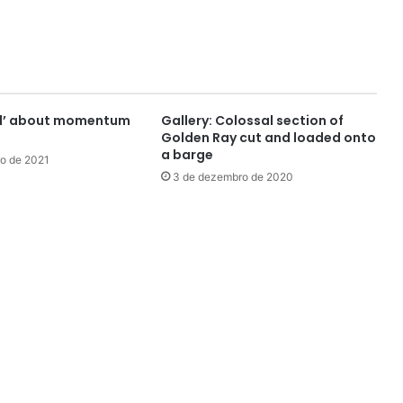
ed’ about momentum
Gallery: Colossal section of
Golden Ray cut and loaded onto
a barge
ro de 2021
3 de dezembro de 2020