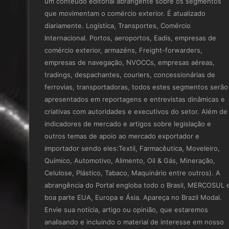
um conteúdo editorial abrangente sobre os segmentos
que movimentam o comércio exterior. É atualizado
diariamente. Logística, Transportes, Comércio
Internacional. Portos, aeroportos, Eadis, empresas de
comércio exterior, armazéns, Freight-forwarders,
empresas de navegação, NVOCCs, empresas aéreas,
tradings, despachantes, couriers, concessionárias de
ferrovias, transportadoras, todos estes segmentos serão
apresentados em reportagens e entrevistas dinâmicas e
criativas com autoridades e executivos do setor. Além de
indicadores de mercado e artigos sobre legislação e
outros temas de apoio ao mercado exportador e
importador sendo eles:Textil, Farmacêutica, Moveleiro,
Químico, Automotivo, Alimento, Oil & Gás, Mineração,
Celulose, Plástico, Tabaco, Maquinário entre outros). A
abrangência do Portal engloba todo o Brasil, MERCOSUL 
boa parte EUA, Europa e Ásia. Apareça no Brazil Modal.
Envie sua notícia, artigo ou opinião, que estaremos
analisando e incluindo o material de interesse em nosso