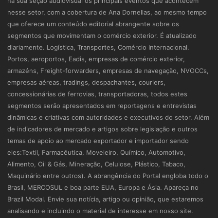
na sua seção audiovisual os principais eventos que acontecem
nesse setor, com a cobertura de Ana Dornellas, ao mesmo tempo
que oferece um conteúdo editorial abrangente sobre os
segmentos que movimentam o comércio exterior. É atualizado
diariamente. Logística, Transportes, Comércio Internacional.
Portos, aeroportos, Eadis, empresas de comércio exterior,
armazéns, Freight-forwarders, empresas de navegação, NVOCCs,
empresas aéreas, tradings, despachantes, couriers,
concessionárias de ferrovias, transportadoras, todos estes
segmentos serão apresentados em reportagens e entrevistas
dinâmicas e criativas com autoridades e executivos do setor. Além
de indicadores de mercado e artigos sobre legislação e outros
temas de apoio ao mercado exportador e importador sendo
eles:Textil, Farmacêutica, Moveleiro, Químico, Automotivo,
Alimento, Oil & Gás, Mineração, Celulose, Plástico, Tabaco,
Maquinário entre outros). A abrangência do Portal engloba todo o
Brasil, MERCOSUL e boa parte EUA, Europa e Ásia. Apareça no
Brazil Modal. Envie sua notícia, artigo ou opinião, que estaremos
analisando e incluindo o material de interesse em nosso site.