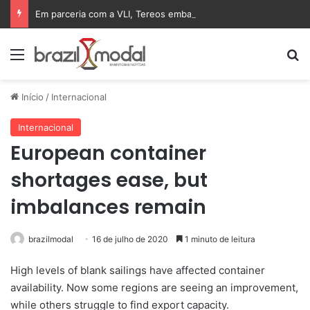
Em parceria com a VLI, Tereos embarca 75 mil toneladas de açúcar VHP para a China
Menu
Pr
Início
/
Internacional
Internacional
European container
shortages ease, but
imbalances remain
brazilmodal
16 de julho de 2020
1 minuto de leitura
High levels of blank sailings have affected container
availability. Now some regions are seeing an improvement,
while others struggle to find export capacity.