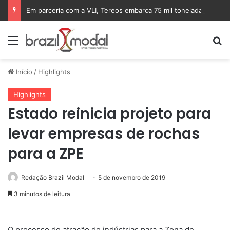
Em parceria com a VLI, Tereos embarca 75 mil toneladas de açúcar VHP para a China
Menu
Pr
Início
/
Highlights
Highlights
Estado reinicia projeto para
levar empresas de rochas
para a ZPE
Redação Brazil Modal
5 de novembro de 2019
3 minutos de leitura
O processo de atração de indústrias para a Zona de