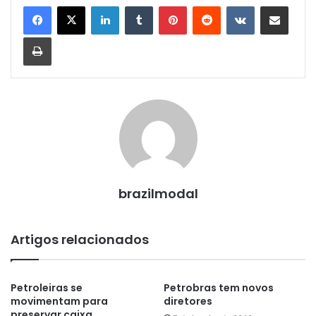
Linkedin
Tumblr
Pinterest
Reddit
VK
Compartilhar via e-mail
Imprimir
brazilmodal
Artigos relacionados
Petroleiras se
Petrobras tem novos
movimentam para
diretores
preservar caixa