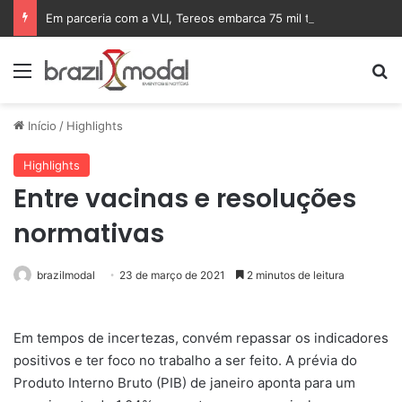
Em parceria com a VLI, Tereos embarca 75 mil toneladas de açúcar VHP para a China
Menu
Pr
Início
/
Highlights
Highlights
Entre vacinas e resoluções
normativas
brazilmodal
23 de março de 2021
2 minutos de leitura
Em tempos de incertezas, convém repassar os indicadores
positivos e ter foco no trabalho a ser feito. A prévia do
Produto Interno Bruto (PIB) de janeiro aponta para um