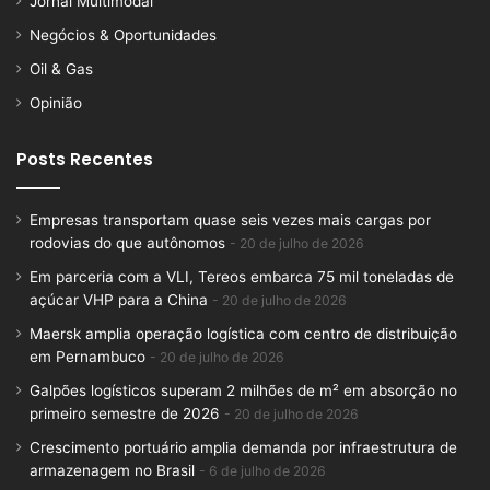
Jornal Multimodal
Negócios & Oportunidades
Oil & Gas
Opinião
Posts Recentes
Empresas transportam quase seis vezes mais cargas por
rodovias do que autônomos
20 de julho de 2026
Em parceria com a VLI, Tereos embarca 75 mil toneladas de
açúcar VHP para a China
20 de julho de 2026
Maersk amplia operação logística com centro de distribuição
em Pernambuco
20 de julho de 2026
Galpões logísticos superam 2 milhões de m² em absorção no
primeiro semestre de 2026
20 de julho de 2026
Crescimento portuário amplia demanda por infraestrutura de
armazenagem no Brasil
6 de julho de 2026