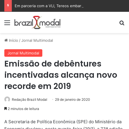
Em parceria com a VLI, Tereos embarca 75 mil toneladas de açúcar VHP para a China
Menu
Pr
Início
/
Jornal Multimodal
Jornal Multimodal
Emissão de debêntures
incentivadas alcança novo
recorde em 2019
Redação Brazil Modal
29 de janeiro de 2020
2 minutos de leitura
A Secretaria de Política Econômica (SPE) do Ministério da
Economia divulgou, nesta quarta-feira (29/1), a 73ª edição