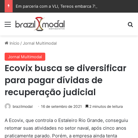
Em parceria com a VLI, Tereos embarca 75 mil toneladas de açúcar VHP para a China
Menu
Pr
Início
/
Jornal Multimodal
Jornal Multimodal
Ecovix busca se diversificar
para pagar dívidas de
recuperação judicial
brazilmodal
16 de setembro de 2021
2 minutos de leitura
A Ecovix, que controla o Estaleiro Rio Grande, conseguiu
retomar suas atividades no setor naval, após cinco anos
praticamente parado. Porém, a empresa ainda tenta