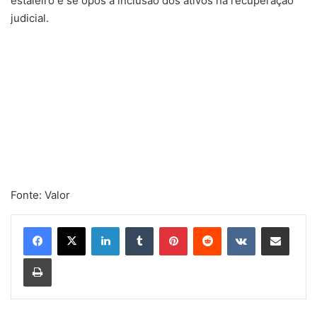
estaleiro e se opôs à inclusão dos ativos na recuperação
judicial.
Fonte: Valor
Linkedin
Tumblr
Pinterest
Reddit
VK
Compartilhar via e-mail
Imprimir