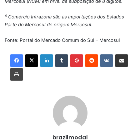
Mercosul (NCM) em nível de subposição de 8 dígitos.
4
Comércio Intrazona são as importações dos Estados
Parte do Mercosul de origem Mercosul.
Fonte: Portal do Mercado Comum do Sul – Mercosul
Linkedin
Tumblr
Pinterest
Reddit
VK
Compartilhar via e-mail
Imprimir
brazilmodal