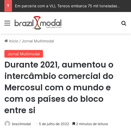
Em parceria com a VLI, Tereos embarca 75 mil toneladas de açúcar VHP para a China
Menu
Pr
Início
/
Jornal Multimodal
Jornal Multimodal
Durante 2021, aumentou o
intercâmbio comercial do
Mercosul com o mundo e
com os países do bloco
entre si
brazilmodal
5 de julho de 2022
2 minutos de leitura