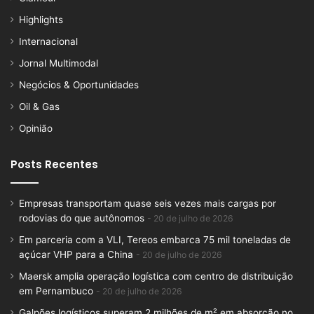
Highlights
Internacional
Jornal Multimodal
Negócios & Oportunidades
Oil & Gas
Opinião
Posts Recentes
Empresas transportam quase seis vezes mais cargas por
rodovias do que autônomos
20 de julho de 2026
Em parceria com a VLI, Tereos embarca 75 mil toneladas de
açúcar VHP para a China
20 de julho de 2026
Maersk amplia operação logística com centro de distribuição
em Pernambuco
20 de julho de 2026
Galpões logísticos superam 2 milhões de m² em absorção no