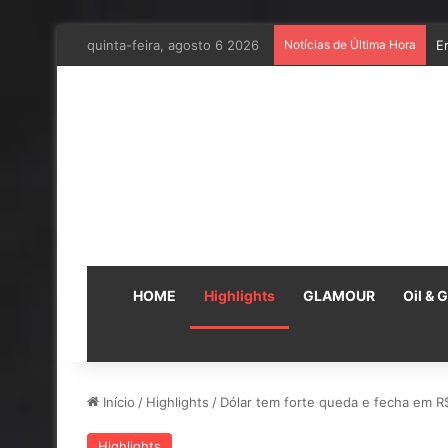
quinta-feira, agosto 6 2026
Notícias de Última Hora
E
HOME
Highlights
GLAMOUR
Oil & 
Início
/
Highlights
/
Dólar tem forte queda e fecha em R
Highlights