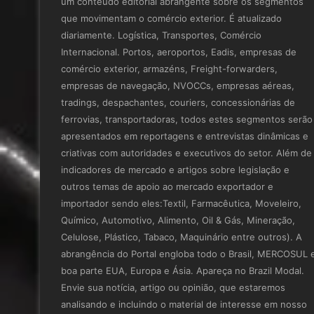
um conteúdo editorial abrangente sobre os segmentos
que movimentam o comércio exterior. É atualizado
diariamente. Logística, Transportes, Comércio
Internacional. Portos, aeroportos, Eadis, empresas de
comércio exterior, armazéns, Freight-forwarders,
empresas de navegação, NVOCCs, empresas aéreas,
tradings, despachantes, couriers, concessionárias de
ferrovias, transportadoras, todos estes segmentos serão
apresentados em reportagens e entrevistas dinâmicas e
criativas com autoridades e executivos do setor. Além de
indicadores de mercado e artigos sobre legislação e
outros temas de apoio ao mercado exportador e
importador sendo eles:Textil, Farmacêutica, Moveleiro,
Químico, Automotivo, Alimento, Oil & Gás, Mineração,
Celulose, Plástico, Tabaco, Maquinário entre outros). A
abrangência do Portal engloba todo o Brasil, MERCOSUL 
boa parte EUA, Europa e Ásia. Apareça no Brazil Modal.
Envie sua notícia, artigo ou opinião, que estaremos
analisando e incluindo o material de interesse em nosso