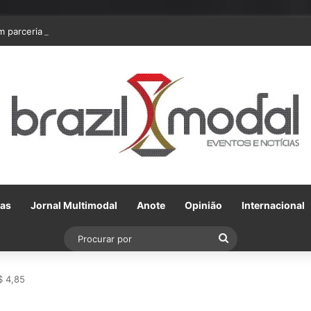
m parceria com a VLI, Tereos embarca 75 mil toneladas de açúcar VHP p
Gas
Jornal Multimodal
Anote
Opinião
Internacional
Procurar
por
$ 4,85