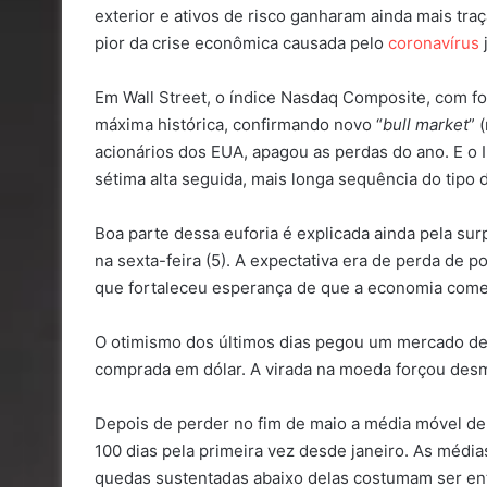
exterior e ativos de risco ganharam ainda mais t
pior da crise econômica causada pelo
coronavírus
j
Em Wall Street, o índice Nasdaq Composite, com fo
máxima histórica, confirmando novo “
bull market
” 
acionários dos EUA, apagou as perdas do ano. E o Ib
sétima alta seguida, mais longa sequência do tipo 
Boa parte dessa euforia é explicada ainda pela s
na sexta-feira (5). A expectativa era de perda de 
que fortaleceu esperança de que a economia come
O otimismo dos últimos dias pegou um mercado de
comprada em dólar. A virada na moeda forçou desm
Depois de perder no fim de maio a média móvel de 
100 dias pela primeira vez desde janeiro. As méd
quedas sustentadas abaixo delas costumam ser en