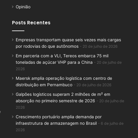
Opinião
Posts Recentes
Empresas transportam quase seis vezes mais cargas
por rodovias do que autônomos
20 de julho de 2026
Em parceria com a VLI, Tereos embarca 75 mil
toneladas de açúcar VHP para a China
20 de julho de
2026
Maersk amplia operação logística com centro de
distribuição em Pernambuco
20 de julho de 2026
Galpões logísticos superam 2 milhões de m² em
absorção no primeiro semestre de 2026
20 de julho de
2026
e
Crescimento portuário amplia demanda por
infraestrutura de armazenagem no Brasil
6 de julho de
2026