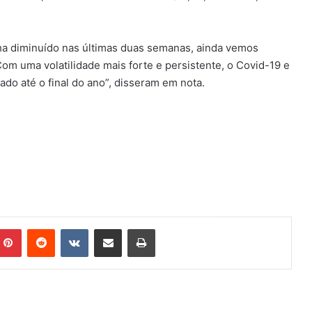
nha diminuído nas últimas duas semanas, ainda vemos
om uma volatilidade mais forte e persistente, o Covid-19 e
nado até o final do ano”, disseram em nota.
mblr
Pinterest
Reddit
VK
Compartilhar via e-mail
Imprimir