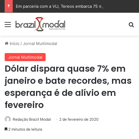
Em parceria com a VLI, Tereos embarca 75 mil toneladas de açúcar VHP para a China
Menu
Pr
Início
/
Jornal Multimodal
Jornal Multimodal
Dólar dispara quase 7% em
janeiro e bate recordes, mas
esperança é de alívio em
fevereiro
Redação Brazil Modal
2 de fevereiro de 2020
2 minutos de leitura