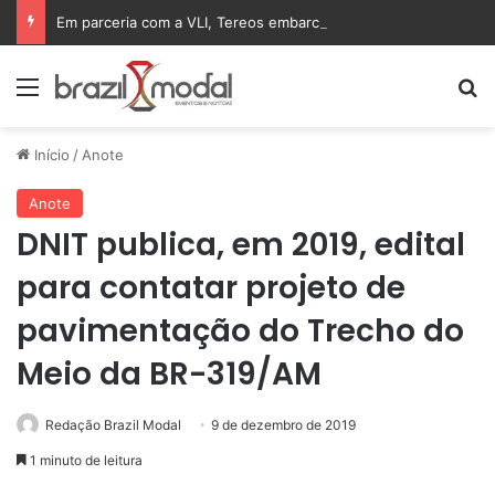
Em parceria com a VLI, Tereos embarca 75 mil toneladas de açúcar VHP para a China
Menu
Pr
Início
/
Anote
Anote
DNIT publica, em 2019, edital
para contatar projeto de
pavimentação do Trecho do
Meio da BR-319/AM
Redação Brazil Modal
9 de dezembro de 2019
1 minuto de leitura