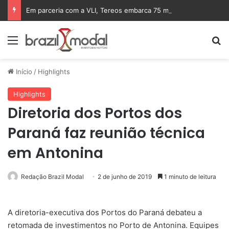
Em parceria com a VLI, Tereos embarca 75 mil toneladas de açúcar VHP para a China
Menu
Pr
Início
/
Highlights
Highlights
Diretoria dos Portos dos
Paraná faz reunião técnica
em Antonina
Redação Brazil Modal
2 de junho de 2019
1 minuto de leitura
A diretoria-executiva dos Portos do Paraná debateu a
retomada de investimentos no Porto de Antonina. Equipes