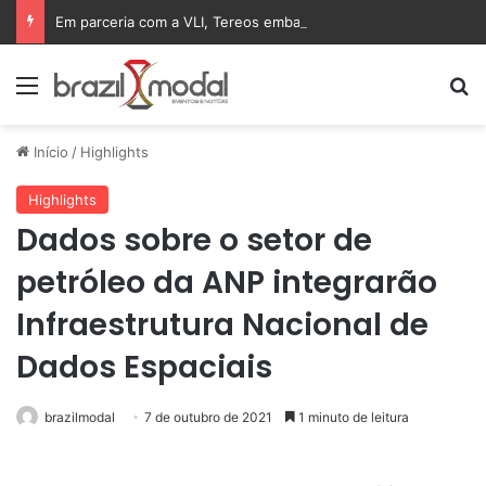
Em parceria com a VLI, Tereos embarca 75 mil toneladas de açúcar VHP para a China
Menu
Pr
Início
/
Highlights
Highlights
Dados sobre o setor de
petróleo da ANP integrarão
Infraestrutura Nacional de
Dados Espaciais
brazilmodal
7 de outubro de 2021
1 minuto de leitura