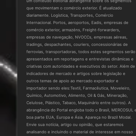
um conteúdo editorial abrangente sobre os segmentos
que movimentam o comércio exterior. É atualizado
diariamente. Logística, Transportes, Comércio
Internacional. Portos, aeroportos, Eadis, empresas de
comércio exterior, armazéns, Freight-forwarders,
empresas de navegação, NVOCCs, empresas aéreas,
tradings, despachantes, couriers, concessionárias de
ferrovias, transportadoras, todos estes segmentos serão
apresentados em reportagens e entrevistas dinâmicas e
criativas com autoridades e executivos do setor. Além de
indicadores de mercado e artigos sobre legislação e
outros temas de apoio ao mercado exportador e
importador sendo eles:Textil, Farmacêutica, Moveleiro,
Químico, Automotivo, Alimento, Oil & Gás, Mineração,
Celulose, Plástico, Tabaco, Maquinário entre outros). A
abrangência do Portal engloba todo o Brasil, MERCOSUL 
boa parte EUA, Europa e Ásia. Apareça no Brazil Modal.
Envie sua notícia, artigo ou opinião, que estaremos
analisando e incluindo o material de interesse em nosso