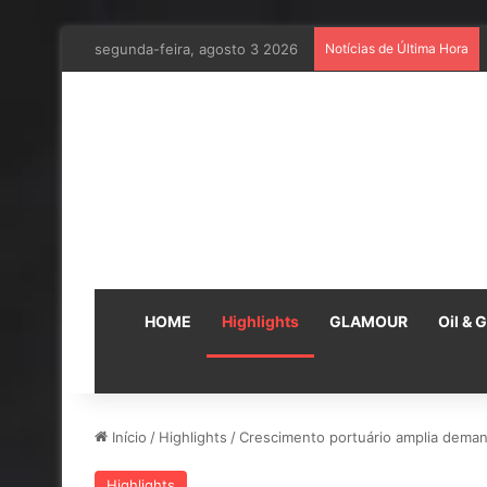
segunda-feira, agosto 3 2026
Notícias de Última Hora
HOME
Highlights
GLAMOUR
Oil & 
Início
/
Highlights
/
Crescimento portuário amplia deman
Highlights