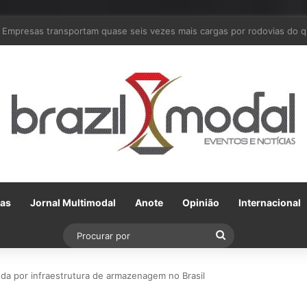
Em parceria com a VLI, Tereos embarca 75 mil toneladas de açúcar VHP
Gas
Jornal Multimodal
Anote
Opinião
Internacional
Procurar
por
da por infraestrutura de armazenagem no Brasil