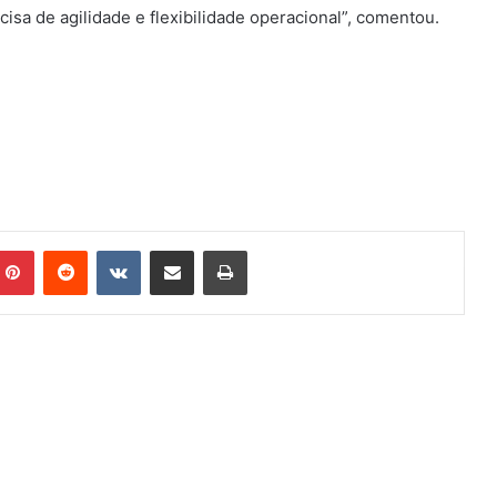
cisa de agilidade e flexibilidade operacional”, coment
ou.
mblr
Pinterest
Reddit
VK
Compartilhar via e-mail
Imprimir