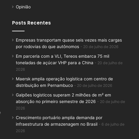
Opinião
Posts Recentes
Empresas transportam quase seis vezes mais cargas
por rodovias do que autônomos
20 de julho de 2026
Em parceria com a VLI, Tereos embarca 75 mil
toneladas de açúcar VHP para a China
20 de julho de
2026
Maersk amplia operação logística com centro de
distribuição em Pernambuco
20 de julho de 2026
Galpões logísticos superam 2 milhões de m² em
absorção no primeiro semestre de 2026
20 de julho de
2026
e
Crescimento portuário amplia demanda por
infraestrutura de armazenagem no Brasil
6 de julho de
2026