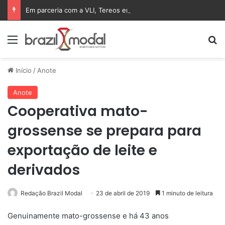
Em parceria com a VLI, Tereos embarca 75 mil toneladas de açúcar VHP para a China
Menu
Pr
Início
/
Anote
Anote
Cooperativa mato-
grossense se prepara para
exportação de leite e
derivados
Redação Brazil Modal
23 de abril de 2019
1 minuto de leitura
Genuinamente mato-grossense e há 43 anos