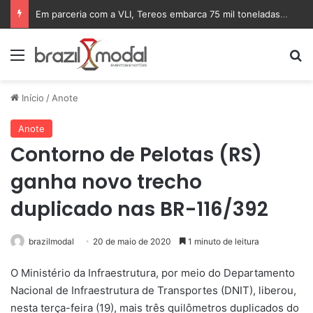
Em parceria com a VLI, Tereos embarca 75 mil toneladas de açúcar VHP para a China
Menu
Pr
Início
/
Anote
Anote
Contorno de Pelotas (RS)
ganha novo trecho
duplicado nas BR-116/392
brazilmodal
20 de maio de 2020
1 minuto de leitura
O Ministério da Infraestrutura, por meio do Departamento
Nacional de Infraestrutura de Transportes (DNIT), liberou,
nesta terça-feira (19), mais três quilômetros duplicados do