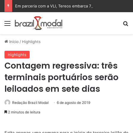
Em parceria com a VLI, Tereos embarca 75 mil toneladas de açúcar VHP para a China
Menu
Pr
Início
/
Highlights
Highlights
Contagem regressiva: três
terminais portuários serão
leiloados em sete dias
Redação Brazil Modal
6 de agosto de 2019
2 minutos de leitura
Falta apenas uma semana para o início do terceiro leilão de