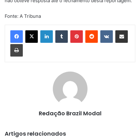
não obteve resposta até o fechamento desta reportagem.
Fonte: A Tribuna
Linkedin
Tumblr
Pinterest
Reddit
VK
Compartilhar via e-mail
Imprimir
Redação Brazil Modal
Artigos relacionados