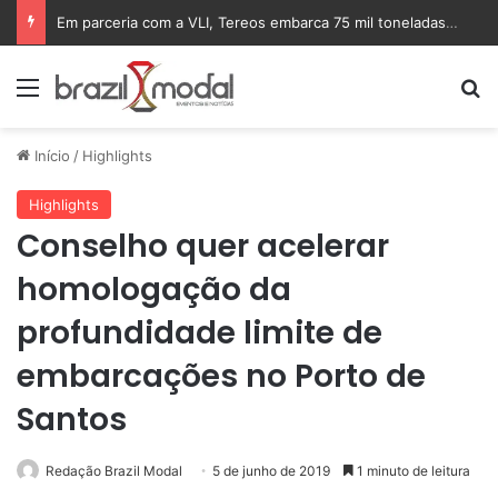
Em parceria com a VLI, Tereos embarca 75 mil toneladas de açúcar VHP para a China
Menu
Pr
Início
/
Highlights
Highlights
Conselho quer acelerar
homologação da
profundidade limite de
embarcações no Porto de
Santos
Redação Brazil Modal
5 de junho de 2019
1 minuto de leitura