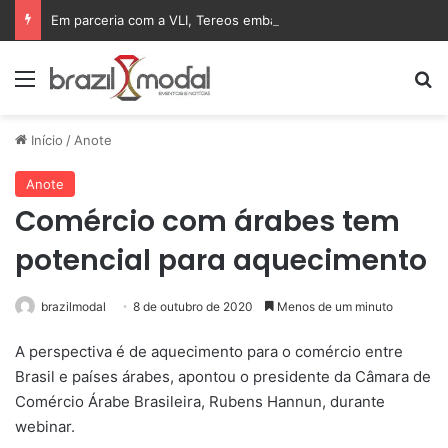
Em parceria com a VLI, Tereos embarca 75 mil toneladas de açúcar VHP para a China
Menu
Pr
Início
/
Anote
Anote
Comércio com árabes tem
potencial para aquecimento
brazilmodal
8 de outubro de 2020
Menos de um minuto
A perspectiva é de aquecimento para o comércio entre
Brasil e países árabes, apontou o presidente da Câmara de
Comércio Árabe Brasileira, Rubens Hannun, durante
webinar.