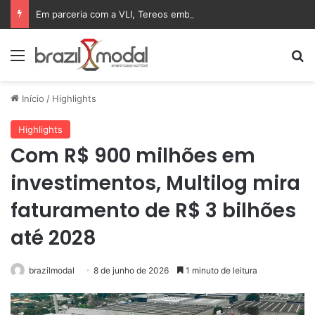
Em parceria com a VLI, Tereos embarca 75 mil toneladas de açúcar VHP para a China
Menu
Pr
Início
/
Highlights
Highlights
Com R$ 900 milhões em
investimentos, Multilog mira
faturamento de R$ 3 bilhões
até 2028
brazilmodal
8 de junho de 2026
1 minuto de leitura