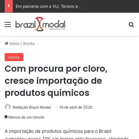
Em parceria com a VLI, Tereos embarca 75 mil toneladas de açúcar VHP para a China
Menu
Pr
Início
/
Anote
Anote
Com procura por cloro,
cresce importação de
produtos químicos
Redação Brazil Modal
16 de abril de 2020
Menos de um minuto
A importação de produtos químicos para o Brasil
aumentou quase 11% em março ante fevereiro, atingindo