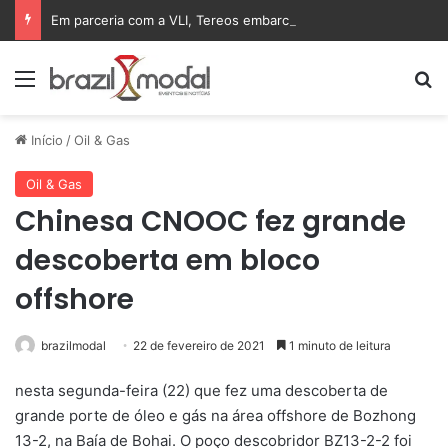
Em parceria com a VLI, Tereos embarca 75 mil toneladas de açúcar VHP para a China
Menu
Pr
Início
/
Oil & Gas
Oil & Gas
Chinesa CNOOC fez grande
descoberta em bloco
offshore
brazilmodal
22 de fevereiro de 2021
1 minuto de leitura
nesta segunda-feira (22) que fez uma descoberta de
grande porte de óleo e gás na área offshore de Bozhong
13-2, na Baía de Bohai. O poço descobridor BZ13-2-2 foi