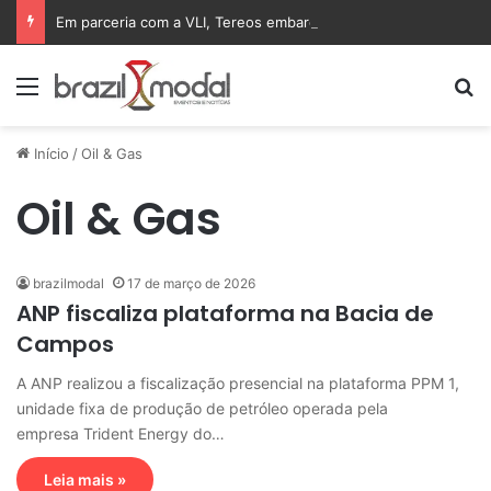
Em parceria com a VLI, Tereos embarca 75 mil toneladas de açúcar VHP para a China
Menu
Pr
Início
/
Oil & Gas
Oil & Gas
brazilmodal
17 de março de 2026
ANP fiscaliza plataforma na Bacia de
Campos
A ANP realizou a fiscalização presencial na plataforma PPM 1,
unidade fixa de produção de petróleo operada pela
empresa Trident Energy do…
Leia mais »