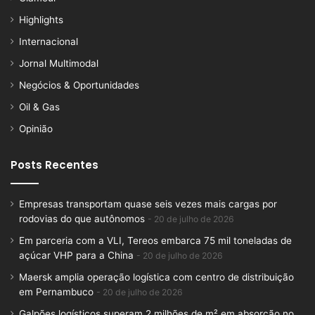
Highlights
Internacional
Jornal Multimodal
Negócios & Oportunidades
Oil & Gas
Opinião
Posts Recentes
Empresas transportam quase seis vezes mais cargas por
rodovias do que autônomos
20 de julho de 2026
Em parceria com a VLI, Tereos embarca 75 mil toneladas de
açúcar VHP para a China
20 de julho de 2026
Maersk amplia operação logística com centro de distribuição
em Pernambuco
20 de julho de 2026
Galpões logísticos superam 2 milhões de m² em absorção no