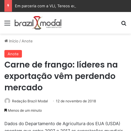
Em parceria com a VLI, Tereos embarca 75 mil toneladas de açúcar VHP para a China
Menu
Pr
Início
/
Anote
Anote
Carne de frango: líderes na
exportação vêm perdendo
mercado
Redação Brazil Modal
12 de novembro de 2018
Menos de um minuto
Dados do Departamento de Agricultura dos EUA (USDA)
apontam que entre 2007 e 2017 as exportações mundiais