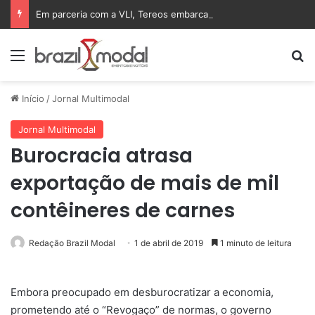
Em parceria com a VLI, Tereos embarca 75 mil toneladas de açúcar VHP para a China
Menu
Pr
Início
/
Jornal Multimodal
Jornal Multimodal
Burocracia atrasa
exportação de mais de mil
contêineres de carnes
Redação Brazil Modal
1 de abril de 2019
1 minuto de leitura
Embora preocupado em desburocratizar a economia,
prometendo até o “Revogaço” de normas, o governo