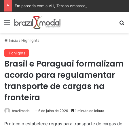
Em parceria com a VLI, Tereos embarca 75 mil toneladas de açúcar VHP para a China
Menu
Pr
Início
/
Highlights
Highlights
Brasil e Paraguai formalizam
acordo para regulamentar
transporte de cargas na
fronteira
brazilmodal
6 de julho de 2026
1 minuto de leitura
Protocolo estabelece regras para transporte de cargas de