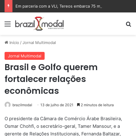
Em parceria com a VLI, Tereos embarca 75 mil toneladas de açúcar VHP para a China
Menu
Pr
Início
/
Jornal Multimodal
Jornal Multimodal
Brasil e Golfo querem
fortalecer relações
econômicas
brazilmodal
13 de julho de 2021
2 minutos de leitura
O presidente da Câmara de Comércio Árabe Brasileira,
Osmar Chohfi, o secretário-geral, Tamer Mansour, e a
gerente de Relações Institucionais, Fernanda Baltazar,