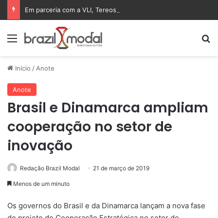
Em parceria com a VLI, Tereos embarca 75 mil toneladas de açúcar VHP para a China
Menu
Pr
Início
/
Anote
Anote
Brasil e Dinamarca ampliam
cooperação no setor de
inovação
Redação Brazil Modal
21 de março de 2019
Menos de um minuto
Os governos do Brasil e da Dinamarca lançam a nova fase
do projeto de Cooperação Estratégica no setor de