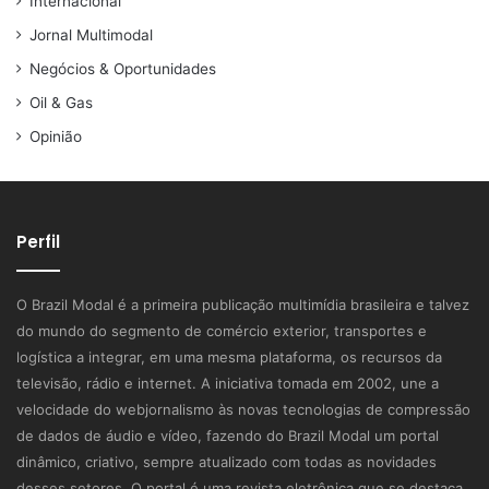
Internacional
Jornal Multimodal
Negócios & Oportunidades
Oil & Gas
Opinião
Perfil
O Brazil Modal é a primeira publicação multimídia brasileira e talvez
do mundo do segmento de comércio exterior, transportes e
logística a integrar, em uma mesma plataforma, os recursos da
televisão, rádio e internet. A iniciativa tomada em 2002, une a
velocidade do webjornalismo às novas tecnologias de compressão
de dados de áudio e vídeo, fazendo do Brazil Modal um portal
dinâmico, criativo, sempre atualizado com todas as novidades
desses setores. O portal é uma revista eletrônica que se destaca