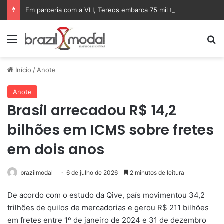
Em parceria com a VLI, Tereos embarca 75 mil toneladas de açúcar VHP para a China
Menu
Pr
Início
/
Anote
Anote
Brasil arrecadou R$ 14,2
bilhões em ICMS sobre fretes
em dois anos
brazilmodal
6 de julho de 2026
2 minutos de leitura
De acordo com o estudo da Qive, país movimentou 34,2
trilhões de quilos de mercadorias e gerou R$ 211 bilhões
em fretes entre 1º de janeiro de 2024 e 31 de dezembro