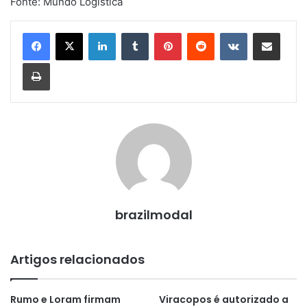
Fonte: Mundo Logística
Linkedin
Tumblr
Pinterest
Reddit
VK
Compartilhar via e-mail
Imprimir
brazilmodal
Artigos relacionados
Rumo e Loram firmam
Viracopos é autorizado a