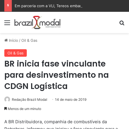
Em parceria com a VLI, Tereos embarca 75 mil toneladas de açúcar VHP para a China
Menu
Pr
Início
/
Oil & Gas
Oil & Gas
BR inicia fase vinculante
para desinvestimento na
CDGN Logística
Redação Brazil Modal
14 de maio de 2019
Menos de um minuto
A BR Distribuidora, companhia de combustíveis da
Petrobras, informou que iniciou a fase vinculante para a