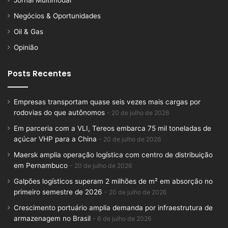
Jornal Multimodal
Negócios & Oportunidades
Oil & Gas
Opinião
Posts Recentes
Empresas transportam quase seis vezes mais cargas por
rodovias do que autônomos
20 de julho de 2026
Em parceria com a VLI, Tereos embarca 75 mil toneladas de
açúcar VHP para a China
20 de julho de 2026
Maersk amplia operação logística com centro de distribuição
em Pernambuco
20 de julho de 2026
Galpões logísticos superam 2 milhões de m² em absorção no
primeiro semestre de 2026
20 de julho de 2026
Crescimento portuário amplia demanda por infraestrutura de
armazenagem no Brasil
6 de julho de 2026