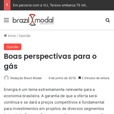
Em parceria com a VLI, Tereos embarca 75 mil toneladas de açúcar VHP para a China
Menu
Pr
Início
/
Opinião
Opinião
Boas perspectivas para o
gás
Redação Brazil Modal
9 de junho de 2019
2 minutos de leitura
Energia é um tema extremamente relevante para a
economia brasileira. A garantia de que a oferta será
contínua e se dará a preços competitivos é fundamental
para investimentos em projetos de diversos segmentos