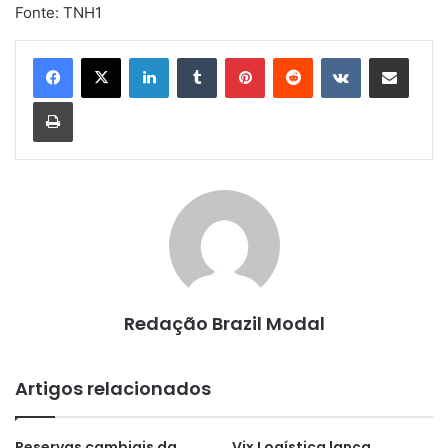
Fonte: TNH1
Linkedin
Tumblr
Pinterest
Reddit
VK
Compartilhar via e-mail
Imprimir
Redação Brazil Modal
Artigos relacionados
Reservas cambiais da
Vix Logística lança