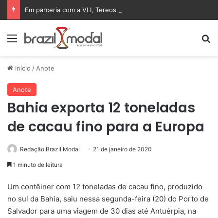
Em parceria com a VLI, Tereos embarca 75 mil toneladas de açúcar VHP para a China
Menu
Pr
Início
/
Anote
Anote
Bahia exporta 12 toneladas
de cacau fino para a Europa
Redação Brazil Modal
21 de janeiro de 2020
1 minuto de leitura
Um contêiner com 12 toneladas de cacau fino, produzido
no sul da Bahia, saiu nessa segunda-feira (20) do Porto de
Salvador para uma viagem de 30 dias até Antuérpia, na