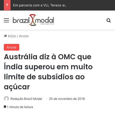
Em parceria com a VLI, Tereos embarca 75 mil toneladas de açúcar VHP para a China
Menu
Pr
Início
/
Anote
Anote
Austrália diz à OMC que
Índia superou em muito
limite de subsídios ao
açúcar
Redação Brazil Modal
20 de novembro de 2018
1 minuto de leitura