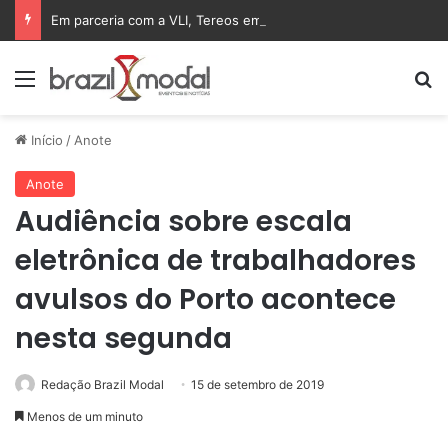
Em parceria com a VLI, Tereos embarca 75 mil toneladas de açúcar VHP para a China
Menu
Pr
Início
/
Anote
Anote
Audiência sobre escala
eletrônica de trabalhadores
avulsos do Porto acontece
nesta segunda
Redação Brazil Modal
15 de setembro de 2019
Menos de um minuto