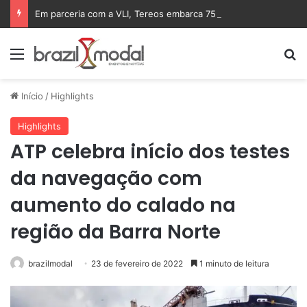
Em parceria com a VLI, Tereos embarca 75 mil toneladas de açúcar VHP para a China
Menu
Pr
Início
/
Highlights
Highlights
ATP celebra início dos testes
da navegação com
aumento do calado na
região da Barra Norte
brazilmodal
23 de fevereiro de 2022
1 minuto de leitura