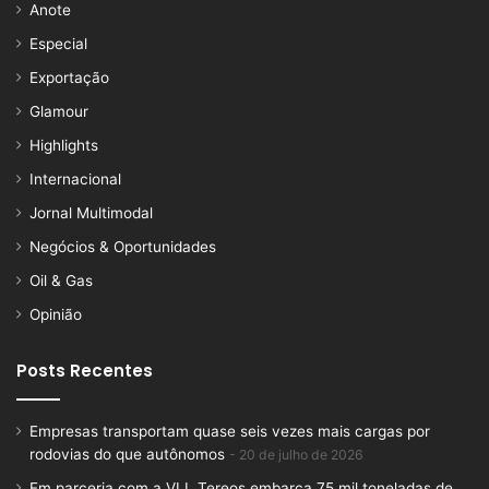
Anote
Especial
Exportação
Glamour
Highlights
Internacional
Jornal Multimodal
Negócios & Oportunidades
Oil & Gas
Opinião
Posts Recentes
Empresas transportam quase seis vezes mais cargas por
rodovias do que autônomos
20 de julho de 2026
Em parceria com a VLI, Tereos embarca 75 mil toneladas de