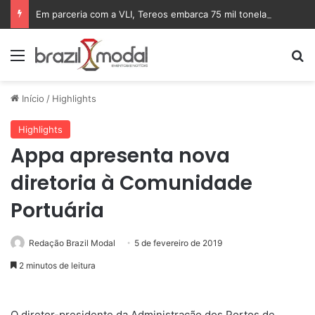
Em parceria com a VLI, Tereos embarca 75 mil toneladas de açúcar VHP para a China
Menu
Pr
Início
/
Highlights
Highlights
Appa apresenta nova
diretoria à Comunidade
Portuária
Redação Brazil Modal
5 de fevereiro de 2019
2 minutos de leitura
O diretor-presidente da Administração dos Portos de