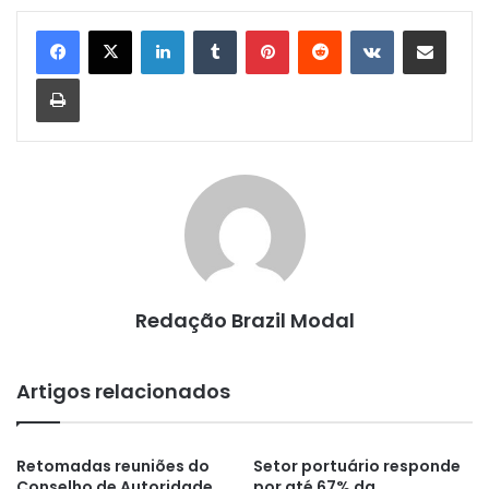
Linkedin
Tumblr
Pinterest
Reddit
VK
Compartilhar via e-mail
Imprimir
Redação Brazil Modal
Artigos relacionados
Retomadas reuniões do
Setor portuário responde
Conselho de Autoridade
por até 67% da