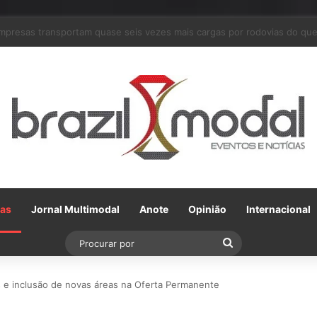
m parceria com a VLI, Tereos embarca 75 mil toneladas de açúcar VHP p
Gas
Jornal Multimodal
Anote
Opinião
Internacional
Procurar
por
s e inclusão de novas áreas na Oferta Permanente