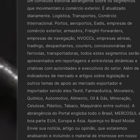
um conteúdo editorial abrangente sobre os segmentos
que movimentam o comércio exterior. É atualizado
diariamente. Logística, Transportes, Comércio
Internacional. Portos, aeroportos, Eadis, empresas de
comércio exterior, armazéns, Freight-forwarders,
empresas de navegação, NVOCCs, empresas aéreas,
tradings, despachantes, couriers, concessionárias de
ferrovias, transportadoras, todos estes segmentos serão
apresentados em reportagens e entrevistas dinâmicas e
criativas com autoridades e executivos do setor. Além de
indicadores de mercado e artigos sobre legislação e
outros temas de apoio ao mercado exportador e
importador sendo eles:Textil, Farmacêutica, Moveleiro,
Químico, Automotivo, Alimento, Oil & Gás, Mineração,
Celulose, Plástico, Tabaco, Maquinário entre outros). A
abrangência do Portal engloba todo o Brasil, MERCOSUL 
boa parte EUA, Europa e Ásia. Apareça no Brazil Modal.
Envie sua notícia, artigo ou opinião, que estaremos
analisando e incluindo o material de interesse em nosso