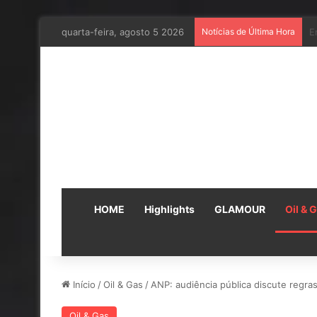
quarta-feira, agosto 5 2026
Notícias de Última Hora
E
HOME
Highlights
GLAMOUR
Oil & 
Início
/
Oil & Gas
/
ANP: audiência pública discute regra
Oil & Gas