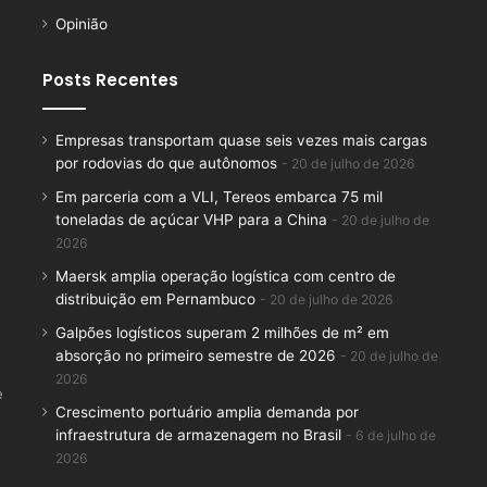
Opinião
Posts Recentes
Empresas transportam quase seis vezes mais cargas
por rodovias do que autônomos
20 de julho de 2026
Em parceria com a VLI, Tereos embarca 75 mil
toneladas de açúcar VHP para a China
20 de julho de
2026
Maersk amplia operação logística com centro de
distribuição em Pernambuco
20 de julho de 2026
Galpões logísticos superam 2 milhões de m² em
absorção no primeiro semestre de 2026
20 de julho de
2026
e
Crescimento portuário amplia demanda por
infraestrutura de armazenagem no Brasil
6 de julho de
2026