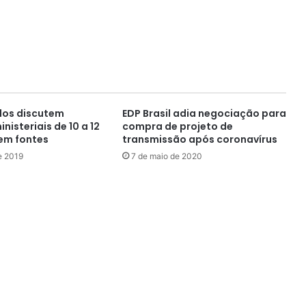
dos discutem
EDP Brasil adia negociação para
nisteriais de 10 a 12
compra de projeto de
zem fontes
transmissão após coronavírus
e 2019
7 de maio de 2020