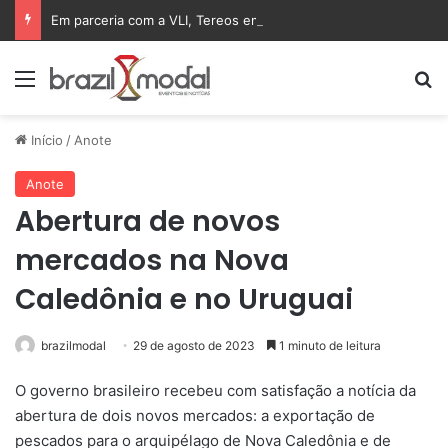
Em parceria com a VLI, Tereos embarca 75 mil toneladas de açúcar VHP para a China
Menu
Pr
Início
/
Anote
Anote
Abertura de novos
mercados na Nova
Caledônia e no Uruguai
brazilmodal
29 de agosto de 2023
1 minuto de leitura
O governo brasileiro recebeu com satisfação a notícia da
abertura de dois novos mercados: a exportação de
pescados para o arquipélago de Nova Caledônia e de